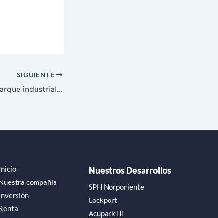
SIGUIENTE
¿Cómo elegir el parque industrial ideal en Querétaro?
Inicio
Nuestros Desarrollos
Nuestra compañía
SPH Norponiente
Inversión
Lockport
Renta
Acupark III