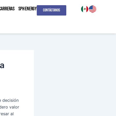
CARRERAS
SPH ENERGY
Contáctanos
na
 decisión
dero valor
resar al