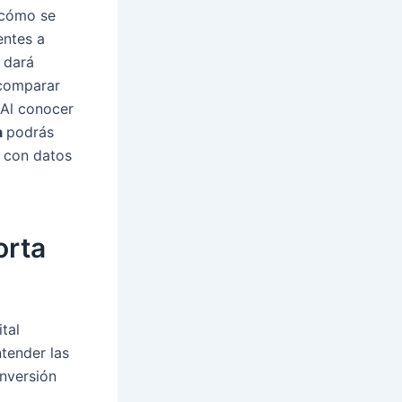
 cómo se
entes a
 dará
 comparar
 Al conocer
a
podrás
s con datos
orta
tal
ntender las
inversión