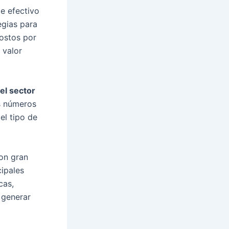
de efectivo
egias para
costos por
 valor
el sector
s números
el tipo de
on gran
cipales
cas,
 generar