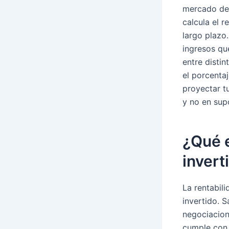
mercado d
calcula el r
largo plazo.
ingresos que
entre distin
el porcenta
proyectar tu
y no en sup
¿Qué e
invert
La rentabili
invertido. S
negociacion
cumple con 