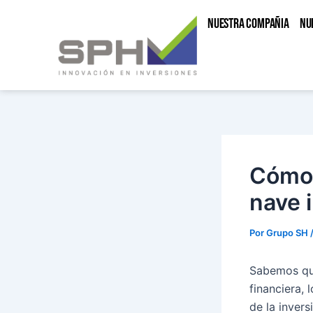
Ir
Navegación
NUESTRA COMPAÑIA
NU
al
de
contenido
entradas
Cómo 
nave i
Por Grupo SH 
Sabemos que
financiera,
de la invers