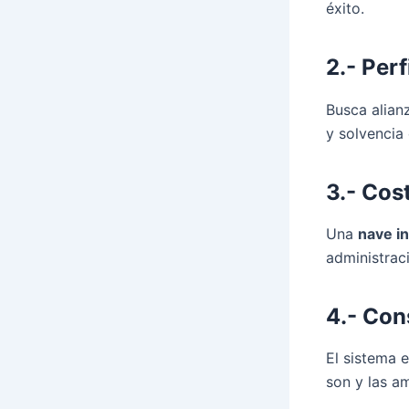
éxito.
2.- Perf
Busca alian
y solvencia 
3.- Cos
Una
nave in
administrac
4.- Con
El sistema e
son y las a