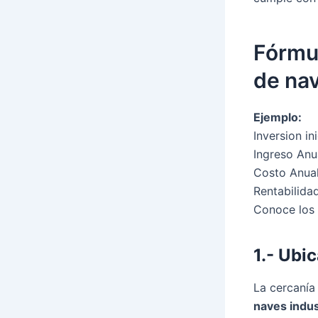
Fórmul
de nav
Ejemplo:
Inversion i
Ingreso Anu
Costo Anual
Rentabilida
Conoce los 4
1.- Ubi
La cercanía
naves indus